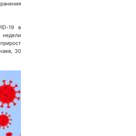
ранения
ID-19 в
е недели
 прирост
чаев, 30