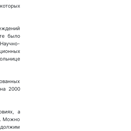
которых
реждений
те было
 Научно-
кционных
больнице
ованных
на 2000
виях, а
е. Можно
одолжим