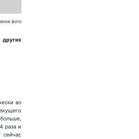
вное фото
 других
чески во
текущего
 больше,
4 раза и
т сейчас