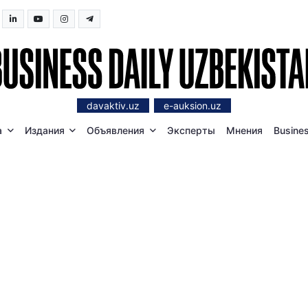
davaktiv.uz
e-auksion.uz
а
Издания
Объявления
Эксперты
Мнения
Busines