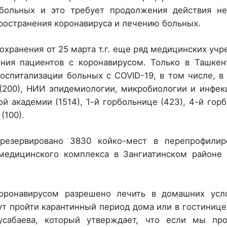
ольных и это требует продолжения действия не
ространения коронавируса и лечению больных.
охранения от 25 марта т.г. еще ряд медицинских уч
ния пациентов с коронавирусом. Только в Ташкен
оспитализации больных с COVID-19, в том числе, в
 (200), НИИ эпидемиологии, микробиологии и инфе
й академии (1514), 1-й горбольнице (423), 4-й гор
(100).
арезервировано 3830 койко-мест в перепрофилир
медицинского комплекса в Зангиатинском районе 
ронавирусом разрешено лечить в домашних усло
т пройти карантинный период дома или в гостиниц
усабаева, который утверждает, что если мы пр