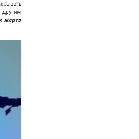
акрывать
 другим
х жертв