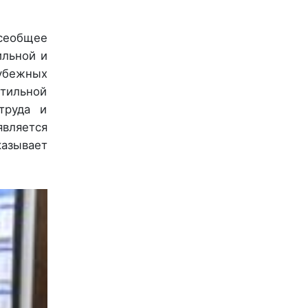
сеобщее
ильной и
убежных
стильной
труда и
вляется
казывает