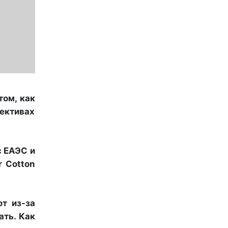
том, как
ективах
с ЕАЭС и
r Cotton
т из-за
ать. Как