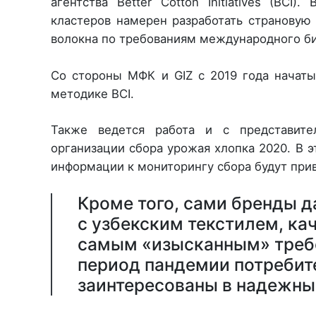
агентства Better Cotton Initiatives (BCI
кластеров намерен разработать страновую
волокна по требованиям международного би
Со стороны МФК и GIZ с 2019 года начат
методике BCI.
Также ведется работа и с представит
организации сбора урожая хлопка 2020. В 
информации к мониторингу сбора будут пр
Кроме того, сами бренды д
с узбекским текстилем, ка
самым «изысканным» требо
период пандемии потребите
заинтересованы в надежны