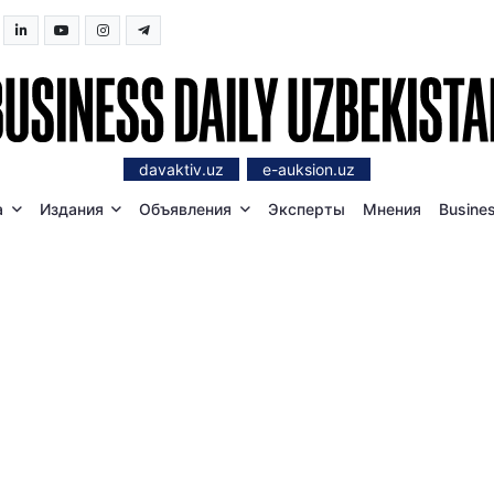
davaktiv.uz
e-auksion.uz
а
Издания
Объявления
Эксперты
Мнения
Busines