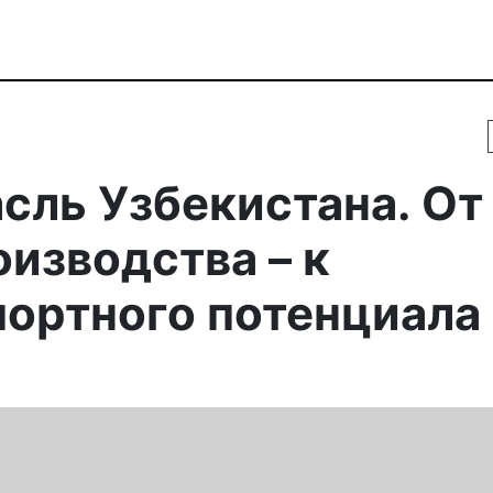
сль Узбекистана. От
изводства – к
ортного потенциала