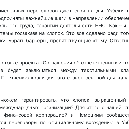
численных переговоров дают свои плоды. Узбекис
дприняты важнейшие шаги в направлении обеспече
льного труда, гарантий деятельности ННО. Как бы
темы госзаказа на хлопок. Это все сделано ради тог
ки, убрать барьеры, препятствующие этому. Ответ
отовке проекта «Соглашения об ответственных ист
орое будет заключаться между текстильными кла
По мнению коалиции, это станет основой для нал
 можем гарантировать, что хлопок, выращенный
 международных организаций? Для этого с нашей с
й финансовой корпорацией и Немецким сообщес
тся переговоры по официальному вхождению в Узб