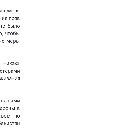
таном во
ния прав
 не было
о, чтобы
ные меры
очниках»
стерами
аживания
 нашими
тороны в
твом по
екистан