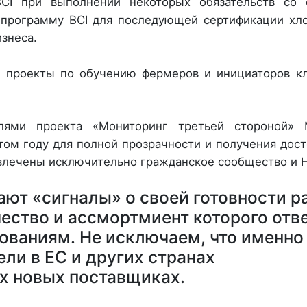
). BCI при выполнении некоторых обязательств со
 программу BCI для последующей сертификации хл
знеса.
ы проекты по обучению фермеров и инициаторов к
елями проекта «Мониторинг третьей стороной»
этом году для полной прозрачности и получения дос
ивлечены исключительно гражданское сообщество и 
ают «сигналы» о своей готовности р
чество и ассмортмиент которого отв
ваниям. Не исключаем, что именно
ли в ЕС и других странах
х новых поставщиках.