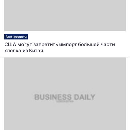
Все новости
США могут запретить импорт большей части
хлопка из Китая