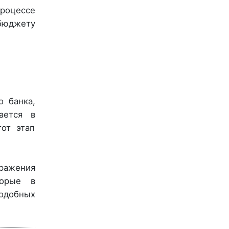
процессе
 бюджету
о банка,
ается в
тот этап
ражения
торые в
подобных