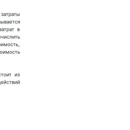
 затраты
ывается
затрат в
числить
имость,
тоимость
тоит из
действий