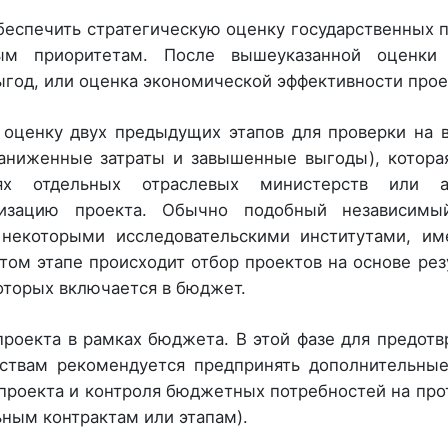
беспечить стратегическую оценку государственных 
ным приоритетам. После вышеуказанной оценки
ыгод, или оценка экономической эффективности прое
 оценку двух предыдущих этапов для проверки на 
заниженные затраты и завышенные выгоды), котор
ях отдельных отраслевых министерств или аг
лизацию проекта. Обычно подобный независимы
 некоторыми исследовательскими институтами, и
том этапе происходит отбор проектов на основе рез
оторых включается в бюджет.
роекта в рамках бюджета. В этой фазе для предот
ьствам рекомендуется предпринять дополнительны
проекта и контроля бюджетных потребностей на пр
ьным контрактам или этапам).