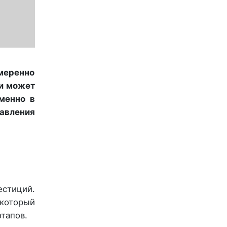
меренно
и может
менно в
авления
стиций.
который
тапов.