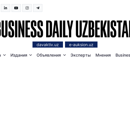
davaktiv.uz
e-auksion.uz
а
Издания
Объявления
Эксперты
Мнения
Busines