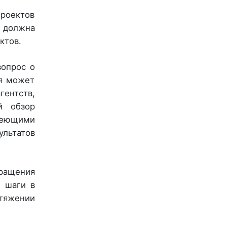
проектов
 должна
ктов.
вопрос о
ая может
ентств,
й обзор
меющими
ультатов
вращения
е шаги в
отяжении