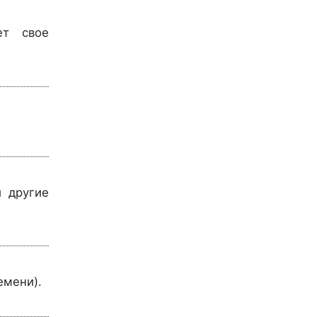
ет свое
 другие
емени).