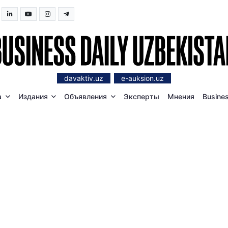
davaktiv.uz
e-auksion.uz
а
Издания
Объявления
Эксперты
Мнения
Busines