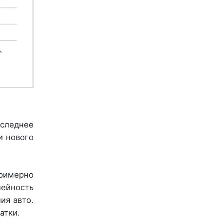
оследнее
и нового
примерно
ейность
ия авто.
атки.