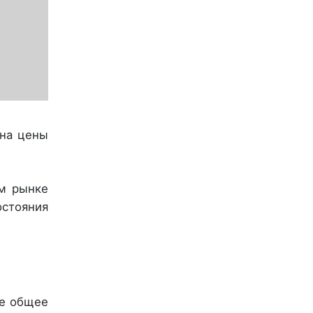
 на цены
ом рынке
стояния
не общее