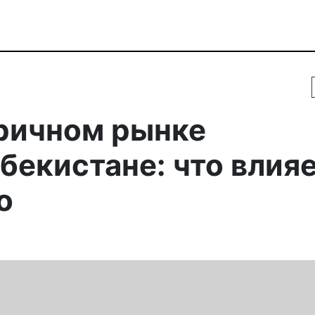
оричном рынке
бекистане: что влия
о