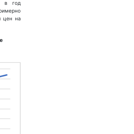
е в год
римерно
я цен на
е