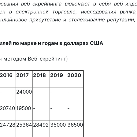
ования веб-скрейпинга включают в себя веб-инде
ен в электронной торговле, исследования рынка,
нлайновое присутствие и отслеживание репутации,
илей по марке и годам
в долларах США
ы методом Веб-скрейпинг)
2016
2017
2018
2019
2020
-
24000
-
-
-
20740
19500
-
-
-
24728
25364
28492
35000
36500