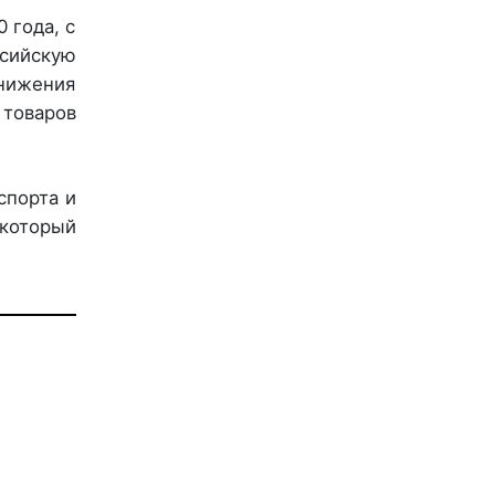
 года, с
ссийскую
снижения
 товаров
спорта и
 который