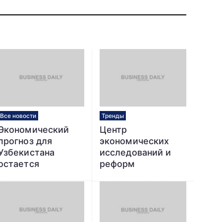
Все новости
Тренды
Экономический
Центр
прогноз для
экономических
Узбекистана
исследований и
остается
реформ
позитивными на
представил
фоне
исследование по
продолжающихся
оценке
рыночных реформ
инвестиционных
― ВБ
инфраструктурных