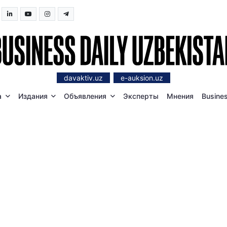
davaktiv.uz
e-auksion.uz
а
Издания
Объявления
Эксперты
Мнения
Busines