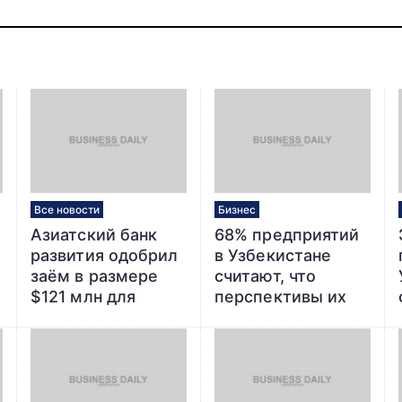
Все новости
Бизнес
Азиатский банк
68% предприятий
развития одобрил
в Узбекистане
заём в размере
считают, что
$121 млн для
перспективы их
завершения
бизнеса улучшатся
модернизации
— опрос ЦЭИР
железнодорожной
сети в восточной
части Узбекистана