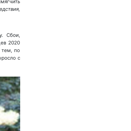
ягчить
дствия,
. Сбои,
цев 2020
 тем, по
ыросло с