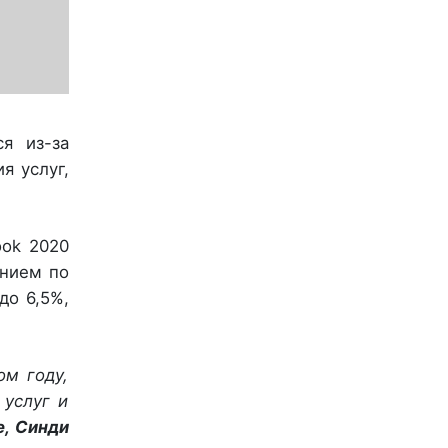
я из-за
я услуг,
ook 2020
ением по
до 6,5%,
ом году,
 услуг и
е, Синди