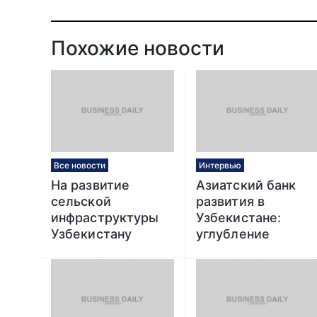
Похожие новости
Все новости
Интервью
На развитие
Азиатский банк
сельской
развития в
инфраструктуры
Узбекистане:
Узбекистану
углубление
предоставят
сотрудничества в
кредиты в
преодолении
размере $182 млн
пандемии