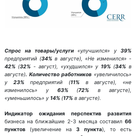
Спрос
на товары/услуги
«улучшился» у
39%
предприятий (
34
%
в августе), «Не изменился» -
42%
(
32
%
- август), «ухудшился» у
19%
(
34
%
в
августе)
.
Количество работников
«увеличилось»
у
23%
предприятий (
11
%
в августе), «не
изменилось» у
63%
(
72
%
в августе),
«уменьшилось» у
14%
(
17
%
в августе).
Индикатор ожидания перспектив развития
бизнеса на ближайшие 2-3 месяца составил
66
пунктов
(увеличение на
3
пункта
), то есть