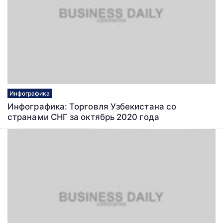
Инфографика
Инфографика: Торговля Узбекистана со
странами СНГ за октябрь 2020 года