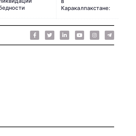
ликвидации
в
бедности
Каракалпакстане:
этапы
инвестиционного
проекта