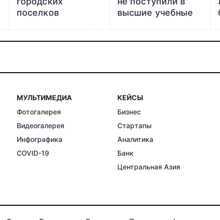
городских
не поступили в
поселков
высшие учебные
Узбекистана
заведения
охватят
уменьшилось в
генпланами
три раза
МУЛЬТИМЕДИА
КЕЙСЫ
Фотогалерея
Бизнес
Видеогалерея
Стартапы
Инфографика
Аналитика
COVID-19
Банк
Центральная Азия