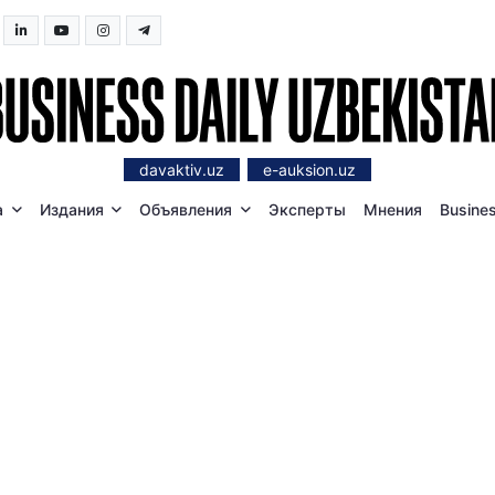
davaktiv.uz
e-auksion.uz
а
Издания
Объявления
Эксперты
Мнения
Busines