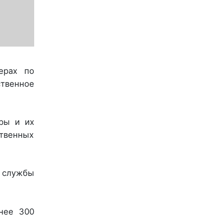
ерах по
твенное
тры и их
твенных
й службы
нее 300