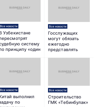
Все новости
Все новости
В Узбекистане
Госслужащих
пересмотрят
могут обязать
судебную систему
ежегодно
по принципу «один
представлять
суд — одна
декларацию о
инстанция»
доходах,
имуществе и
крупных расходах
Все новости
Все новости
Китай выполнил
Строительство
задачу по
ГМК «Тебинбулак»