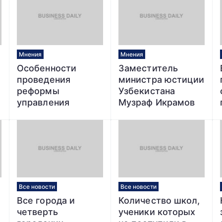
Мнения
Мнения
Особенности
Заместитель
проведения
министра юстиции
реформы
Узбекистана
управления
Музраф Икрамов
экономикой в
прокомментировал
условиях
законность мер по
Узбекистана
борьбе с
коронавирусом
Все новости
Все новости
Все города и
Количество школ,
четверть
ученики которых