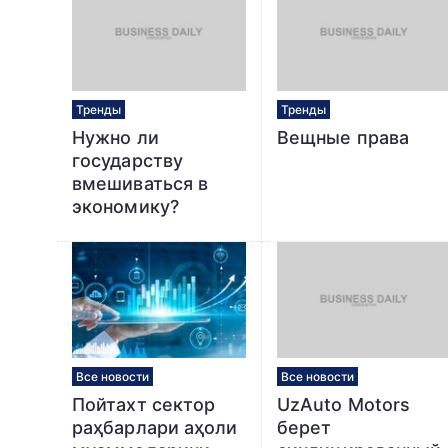
Тренды
Тренды
Нужно ли
Вещные права
государству
вмешиваться в
экономику?
Все новости
Все новости
Пойтахт сектор
UzAuto Motors
раҳбарлари аҳоли
берет