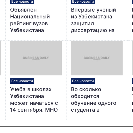
Все новости
Все новости
Объявлен
Впервые ученый
Национальный
из Узбекистана
рейтинг вузов
защитил
Узбекистана
диссертацию на
Международном
научном совете
Все новости
Все новости
Учеба в школах
Во сколько
Узбекистана
обходится
может начаться с
обучение одного
14 сентября. МНО
студента в
запускает опрос
Ташкентском
для родителей
государственном
юридическом