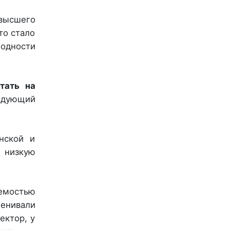
высшего
то стало
одности
тать на
ледующий
нской и
 низкую
емостью
енивали
ектор, у