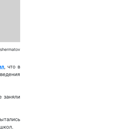
hshermatov
ил
, что в
аведения
е заняли
ытались
 школ.