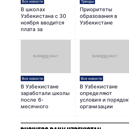
Все новости
Тренды
В школах
Приоритеты
Узбекистана с 30
образования в
ноября вводится
Узбекистане
плата за
электронные
дневники Kundalik
Все новости
Все новости
В Узбекистане
В Узбекистане
заработали школы
определяют
после 6-
условия и порядок
месячного
организации
перерыва
дуального
образования