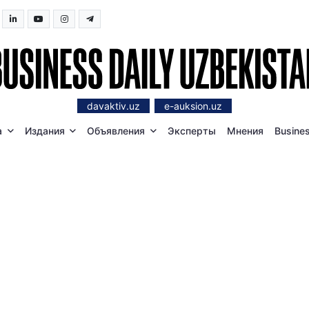
davaktiv.uz
e-auksion.uz
а
Издания
Объявления
Эксперты
Мнения
Busines