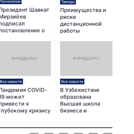
Технологии
Тренды
Президент Шавкат
Преимущества и
Мирзиёев
риски
подписал
дистанционной
постановление о
работы
реформировании
IT-образования
Все новости
Все новости
Пандемия COVID-
В Узбекистане
19 может
образована
привести к
Высшая школа
глубокому кризису
бизнеса и
человеческого
предпринимательства
развития в
Центральной Азии