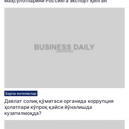
маҳсулотларини Россияга экспорт қилган
Барча янгиликлар
Давлат солиқ қўмитаси органида коррупция
ҳолатлари кўпроқ қайси йўналишда
кузатилмоқда?