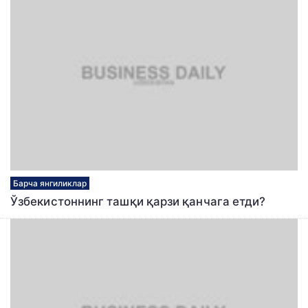
Барча янгиликлар
Ўзбекистоннинг ташқи қарзи қанчага етди?