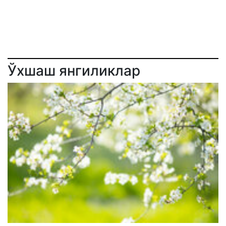
Ўхшаш янгиликлар