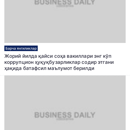
Барча янгиликлар
Жорий йилда қайси соҳа вакиллари энг кўп
коррупцион ҳуқуқбузарликлар содир этгани
ҳақида батафсил маълумот берилди