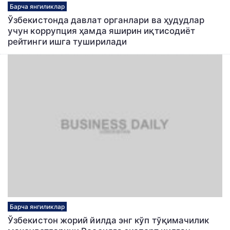
Барча янгиликлар
Ўзбекистонда давлат органлари ва ҳудудлар
учун коррупция ҳамда яширин иқтисодиёт
рейтинги ишга туширилади
Барча янгиликлар
Ўзбекистон жорий йилда энг кўп тўқимачилик