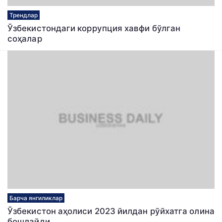
Трендлар
Ўзбекистондаги коррупция хавфи бўлган
соҳалар
Барча янгиликлар
Ўзбекистон аҳолиси 2023 йилдан рўйхатга олина
бошлайди