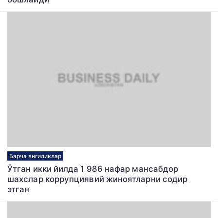
Барча янгиликлар
Ўтган икки йилда 1 986 нафар мансабдор
шахслар коррупциявий жиноятларни содир
этган