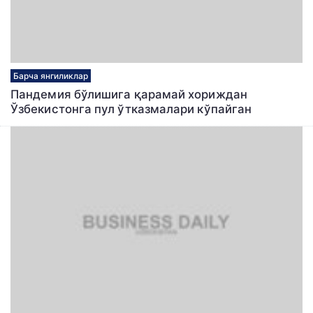
Барча янгиликлар
Пандемия бўлишига қарамай хориждан
Ўзбекистонга пул ўтказмалари кўпайган