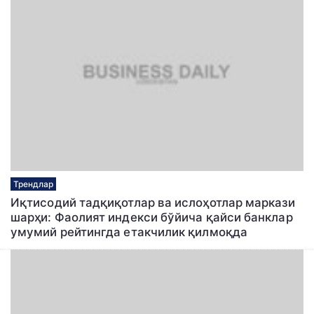
Трендлар
Иқтисодий тадқиқотлар ва ислоҳотлар маркази
шарҳи: Фаолият индекси бўйича қайси банклар
умумий рейтингда етакчилик қилмоқда