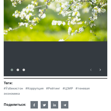
Теги:
#Ўзбекистон
#Коррупция
#Рейтинг
#ЦЭИР
#теневая
экономика
Поделиться: