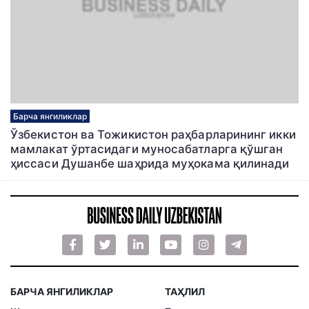
Барча янгиликлар
Ўзбекистон ва Тожикистон раҳбарларининг икки
мамлакат ўртасидаги муносабатларга қўшган
ҳиссаси Душанбе шаҳрида муҳокама қилинади
БАРЧА ЯНГИЛИКЛАР
ТАҲЛИЛ