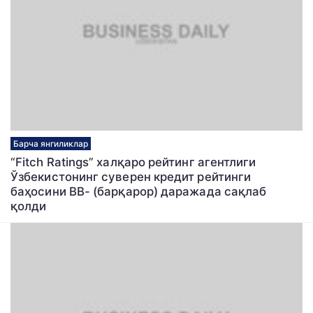
Барча янгиликлар
“Fitch Ratings” халқаро рейтинг агентлиги
Ўзбекистонинг суверен кредит рейтинги
баҳосини ВВ- (барқарор) даражада сақлаб
қолди