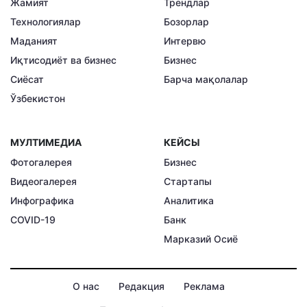
Жамият
Трендлар
Технологиялар
Бозорлар
Маданият
Интервю
Иқтисодиёт ва бизнес
Бизнес
Сиёсат
Барча мақолалар
Ўзбекистон
МУЛТИМЕДИА
КЕЙСЫ
Фотогалерея
Бизнес
Видеогалерея
Стартапы
Инфографика
Аналитика
COVID-19
Банк
Марказий Осиё
О нас
Редакция
Реклама