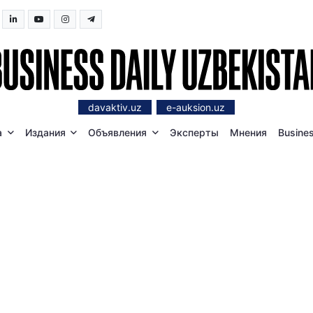
davaktiv.uz
e-auksion.uz
а
Издания
Объявления
Эксперты
Мнения
Busines