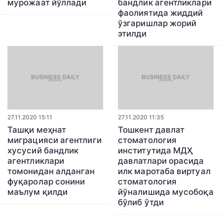
мурожаат йўллади
бандлик агентликлари
фаолиятида жиддий
ўзгаришлар жорий
этилди
27.11.2020 15:11
27.11.2020 11:35
Ташқи меҳнат
Тошкент давлат
миграцияси агентлиги
стоматология
хусусий бандлик
институтида МДҲ
агентликлари
давлатлари орасида
томонидан алданган
илк маротаба виртуал
фуқаролар сонини
стоматология
маълум қилди
йўналишида мусобоқа
бўлиб ўтди