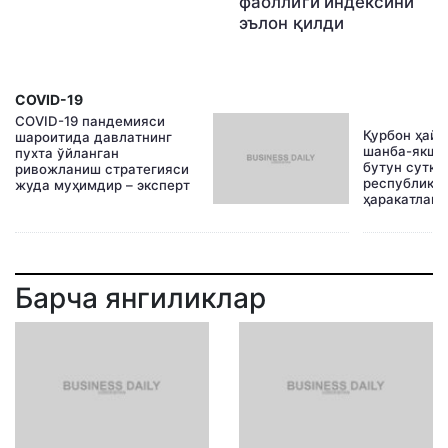
фаоллиги индексини
эълон қилди
COVID-19
COVID-19 пандемияси
Қурбон ҳайи
шароитида давлатнинг
шанба-якша
пухта ўйланган
бутун сутка
ривожланиш стратегияси
республика
жуда муҳимдир – эксперт
ҳаракатлани
Барча янгиликлар