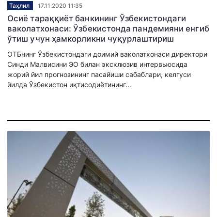
Таҳлил
17.11.2020 11:35
Осиё тараққиёт банкининг Ўзбекистондаги
ваколатхонаси: Ўзбекистонда пандемияни енгиб
ўтиш учун ҳамкорликни чуқурлаштириш
ОТБнинг Ўзбекистондаги доимий ваколатхонаси директори
Синди Малвиcини ЭО билан эксклюзив интервьюсида
жорий йил прогнозининг пасайиши сабаблари, келгуси
йилда Ўзбекистон иқтисодиётининг...