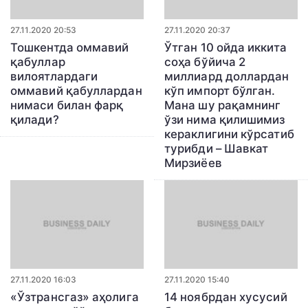
27.11.2020 20:53
27.11.2020 20:37
Тошкентда оммавий
Ўтган 10 ойда иккита
қабуллар
соҳа бўйича 2
вилоятлардаги
миллиард доллардан
оммавий қабуллардан
кўп импорт бўлган.
нимаси билан фарқ
Мана шу рақамнинг
қилади?
ўзи нима қилишимиз
кераклигини кўрсатиб
турибди – Шавкат
Мирзиёев
27.11.2020 16:03
27.11.2020 15:40
«Ўзтрансгаз» аҳолига
14 ноябрдан хусусий