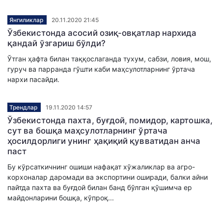
Янгиликлар
20.11.2020 21:45
Ўзбекистонда асосий озиқ-овқатлар нархида
қандай ўзгариш бўлди?
Ўтган ҳафта билан таққослаганда тухум, сабзи, ловия, мош,
гуруч ва парранда гўшти каби маҳсулотларнинг ўртача
нархи пасайди.
Трендлар
19.11.2020 14:57
Ўзбекистонда пахта, буғдой, помидор, картошка,
сут ва бошқа маҳсулотларнинг ўртача
ҳосилдорлиги унинг ҳақиқий қувватидан анча
паст
Бу кўрсаткичнинг ошиши нафақат хўжаликлар ва агро-
корхоналар даромади ва экспортини оширади, балки айни
пайтда пахта ва буғдой билан банд бўлган қўшимча ер
майдонларини бошқа, кўпроқ...