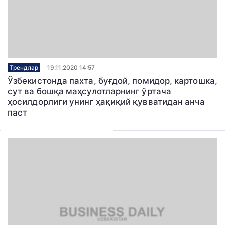
Трендлар
19.11.2020 14:57
Ўзбекистонда пахта, буғдой, помидор, картошка,
сут ва бошқа маҳсулотларнинг ўртача
ҳосилдорлиги унинг ҳақиқий қувватидан анча
паст