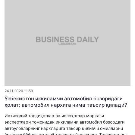
24.11.2020 11:59
Ўзбекистон иккиламчи автомобил бозоридаги
ҳолат: автомобил нархига нима таъсир қилади?
Иқтисодий тадқиқотлар ва ислоҳотлар маркази
экспертлари томонидан иккиламчи автомобил бозордаги
автоуловларнинг нархларига таъсир қиливчи омилларни
ўрганиш бўйича амалий тадқиқот ўтказилди. Тадқиқотнинг