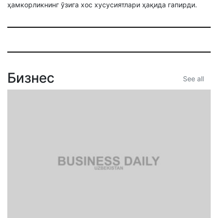
ҳамкорликнинг ўзига хос хусусиятлари ҳақида гапирди.
Бизнес
See all