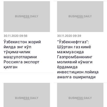
30.11.2020 09:56
30.11.2020 09:39
Ўзбекистон жорий
“Ўзбекнефтгаз”:
йилда энг кўп
Шўртан газ кимё
тўқимачилик
мажмуасида
маҳсулотларини
Газпромбанкнинг
Россияга экспорт
молиявий кўмаги
қилган
ёрдамида
инвестицион лойиҳа
амалга оширилади