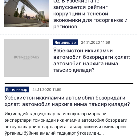
UZ В Узбекистане
запускается рейтинг
коррупции и теневой
экономики для госорганов и
регионов
Янгиликлар
24.11.2020 11:59
Ўзбекистон иккиламчи
автомобил бозоридаги ҳолат:
автомобил нархига нима
таъсир қилади?
Янгиликлар
24.11.2020 11:59
Ўзбекистон иккиламчи автомобил бозоридаги
ҳолат: автомобил нархига нима таъсир қилади?
Иқтисодий тадқиқотлар ва ислоҳотлар маркази
экспертлари томонидан иккиламчи автомобил бозордаги
автоуловларнинг нархларига таъсир қиливчи омилларни
ўрганиш бўйича амалий тадқиқот ўтказилди....