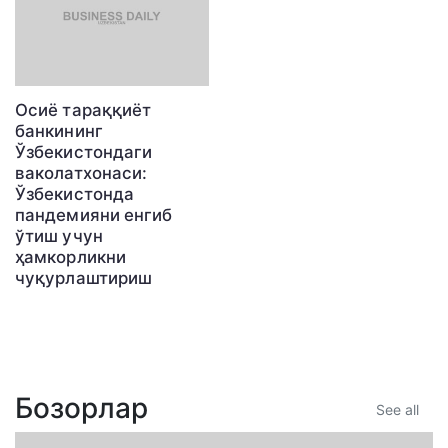
Осиё тараққиёт
банкининг
Ўзбекистондаги
ваколатхонаси:
Ўзбекистонда
пандемияни енгиб
ўтиш учун
ҳамкорликни
чуқурлаштириш
Бозорлар
See all