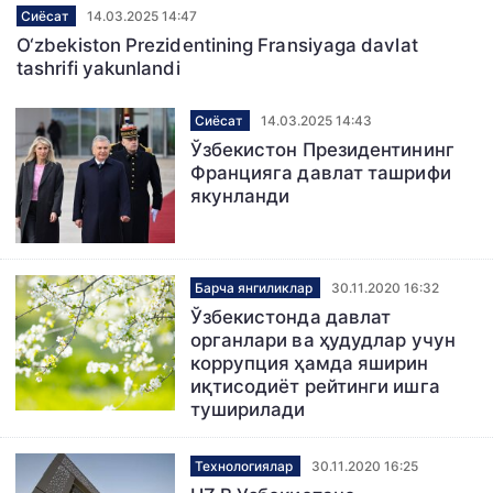
Сиёсат
14.03.2025 14:47
O‘zbekiston Prezidentining Fransiyaga davlat
tashrifi yakunlandi
Сиёсат
14.03.2025 14:43
Ўзбекистон Президентининг
Францияга давлат ташрифи
якунланди
Барча янгиликлар
30.11.2020 16:32
Ўзбекистонда давлат
органлари ва ҳудудлар учун
коррупция ҳамда яширин
иқтисодиёт рейтинги ишга
туширилади
Технологиялар
30.11.2020 16:25