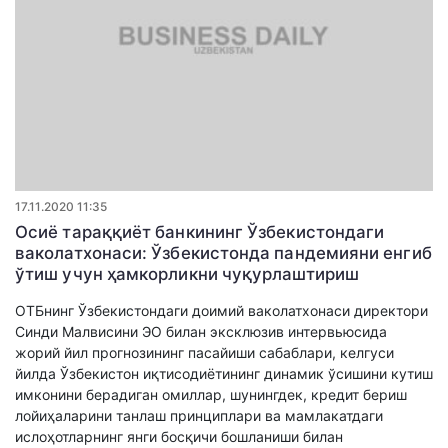
17.11.2020 11:35
Осиё тараққиёт банкининг Ўзбекистондаги
ваколатхонаси: Ўзбекистонда пандемияни енгиб
ўтиш учун ҳамкорликни чуқурлаштириш
ОТБнинг Ўзбекистондаги доимий ваколатхонаси директори
Синди Малвиcини ЭО билан эксклюзив интервьюсида
жорий йил прогнозининг пасайиши сабаблари, келгуси
йилда Ўзбекистон иқтисодиётининг динамик ўсишини кутиш
имконини берадиган омиллар, шунингдек, кредит бериш
лойиҳаларини танлаш принциплари ва мамлакатдаги
ислоҳотларнинг янги босқичи бошланиши билан