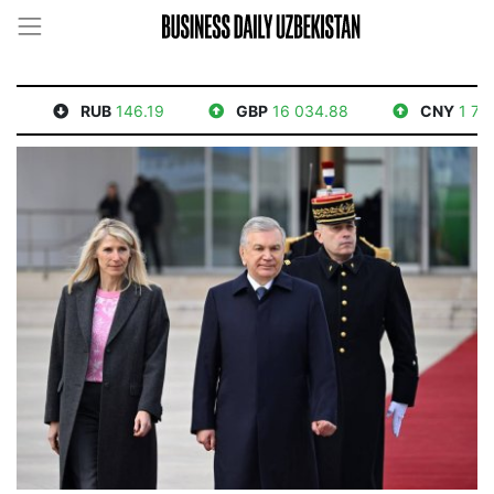
RUB
146.19
GBP
16 034.88
CNY
1 765.52