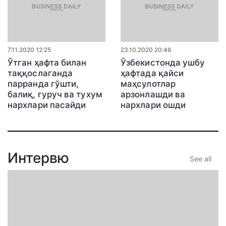
7.11.2020 12:25
23.10.2020 20:46
Ўтган ҳафта билан
Ўзбекистонда ушбу
таққослаганда
ҳафтада қайси
парранда гўшти,
маҳсулотлар
балиқ, гуруч ва тухум
арзонлашди ва
нархлари пасайди
нархлари ошди
Интервю
See all