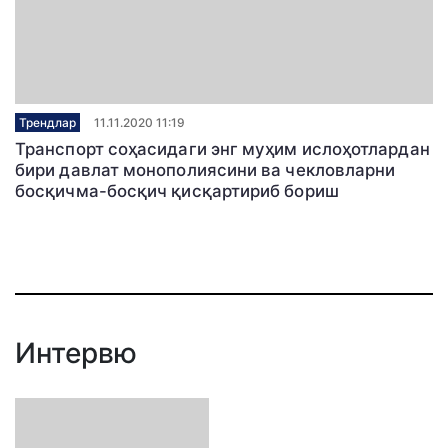
Трендлар
11.11.2020 11:19
Транспорт соҳасидаги энг муҳим ислоҳотлардан
бири давлат монополиясини ва чекловларни
босқичма-босқич қисқартириб бориш
Интервю