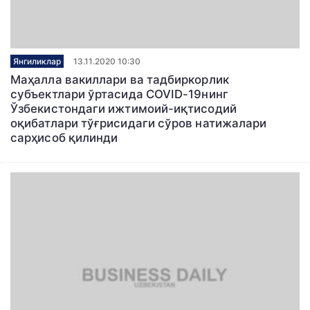
Янгиликлар
13.11.2020 10:30
Маҳалла вакиллари ва тадбиркорлик
субъектлари ўртасида COVID-19нинг
Ўзбекистондаги ижтимоий-иқтисодий
оқибатлари тўғрисидаги сўров натижалари
сарҳисоб қилинди