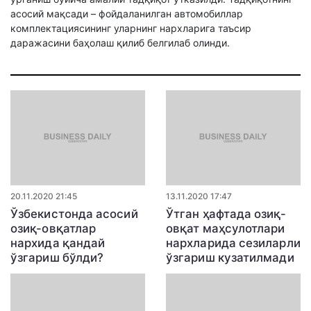
асосий мақсади – фойдаланилган автомобиллар
комплектациясининг уларнинг нархларига таъсир
даражасини баҳолаш қилиб белгилаб олинди.
20.11.2020 21:45
13.11.2020 17:47
Ўзбекистонда асосий
Ўтган ҳафтада озиқ-
озиқ-овқатлар
овқат маҳсулотлари
нархида қандай
нархларида сезиларли
ўзгариш бўлди?
ўзгариш кузатилмади