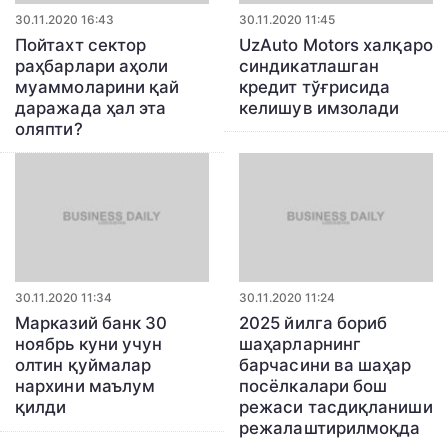
30.11.2020 16:43
30.11.2020 11:45
Пойтахт сектор
UzAuto Motors халқаро
раҳбарлари аҳоли
синдикатлашган
муаммоларини қай
кредит тўғрисида
даражада ҳал эта
келишув имзолади
оляпти?
30.11.2020 11:34
30.11.2020 11:24
Марказий банк 30
2025 йилга бориб
ноябрь куни учун
шаҳарларнинг
олтин қуймалар
барчасини ва шаҳар
нархини маълум
посёлкалари бош
қилди
режаси тасдиқланиши
режалаштирилмоқда