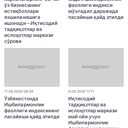
ўз бизнесининг
фаоллиги индекси
истиқболлари
мўътадил даражада
яхшиланишига
пасайиши қайд этилди
ишонади – Иқтисодий
тадқиқотлар ва
ислоҳотлар маркази
сўрови
11.08.2020 08:39
9.06.2020 11:11
Ўзбекистонда
Иқтисодий
Ишбилармонлик
тадқиқотлар ва
фаоллиги индексининг
ислоҳотлар маркази
пасайиши қайд этилди
май ойи учун
Ишбилармонлик