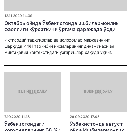
12.11.2020 14:39
Октябрь ойида Ўзбекистонда ишбилармонлик
фаоллиги кўрсаткичи ўртача даражада ўсди
Иқтисодий тадқиқотлар ва ислоҳотлар марказининг
шарҳида ИФИ таркибий қисмларининг динамикаси ва
минтақавий контекстидаги ўзгаришлар ҳақида ўқинг.
7.10.2020 11:18
29.09.2020 17:08
Ўзбекистондаги
Ўзбекистонда август
корхоналарнинг 68 %и
ойда Ишбилармонлик