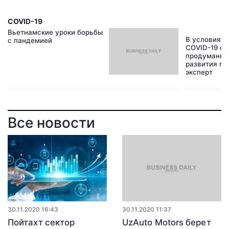
COVID-19
Вьетнамские уроки борьбы
В условиях
с пандемией
COVID-19 о
продуманна
развития го
эксперт
Все новости
30.11.2020 16:43
30.11.2020 11:37
Пойтахт сектор
UzAuto Motors берет