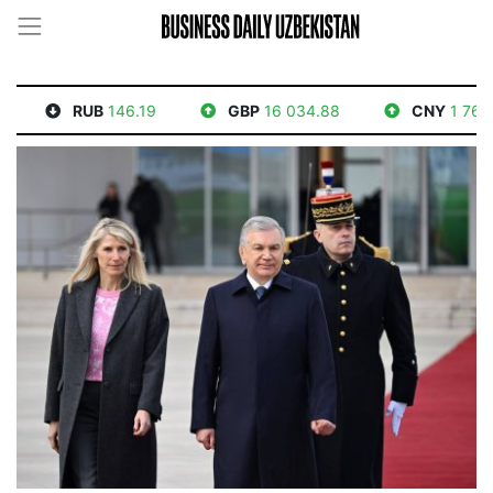
RUB
146.19
GBP
16 034.88
CNY
1 765.52